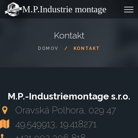
M.P.Industrie montage
Kontakt
DOMOV
KONTAKT
M.P.-Industriemontage s.r.o.
Oravská Polhora, 029 47
49.549913, 19.418271
+421 902 306 818